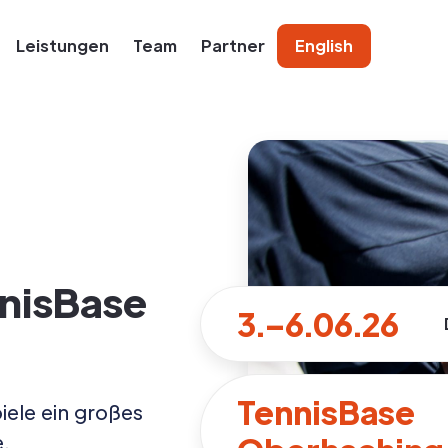
Leistungen
Team
Partner
English
nnisBase
3.–6.06.26
TennisBase
iele ein großes
e.