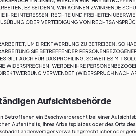
DERSPRUCH EINLEGEN, WERDEN WIR IHRE BETROFFEN
BEITEN, ES SEI DENN, WIR KÖNNEN ZWINGENDE SCH
E IHRE INTERESSEN, RECHTE UND FREIHEITEN ÜBERWI
AUSÜBUNG ODER VERTEIDIGUNG VON RECHTSANSPRÜ
RBEITET, UM DIREKTWERBUNG ZU BETREIBEN, SO HAB
ERARBEITUNG SIE BETREFFENDER PERSONENBEZOGENE
S GILT AUCH FÜR DAS PROFILING, SOWEIT ES MIT SOL
SIE WIDERSPRECHEN, WERDEN IHRE PERSONENBEZOG
DIREKTWERBUNG VERWENDET (WIDERSPRUCH NACH ART.
tändigen Aufsichts­behörde
n Betroffenen ein Beschwerderecht bei einer Aufsichts
chen Aufenthalts, ihres Arbeitsplatzes oder des Orts de
chadet anderweitiger verwaltungsrechtlicher oder geri