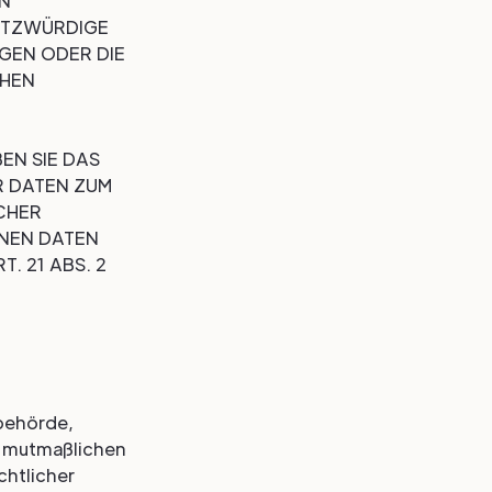
EN
UTZWÜRDIGE
EGEN ODER DIE
CHEN
EN SIE DAS
R DATEN ZUM
CHER
ENEN DATEN
 21 ABS. 2
behörde,
s mutmaßlichen
chtlicher