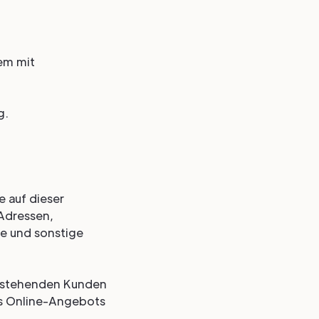
lem mit
g.
 auf dieser
-Adressen,
e und sonstige
bestehenden Kunden
res Online-Angebots