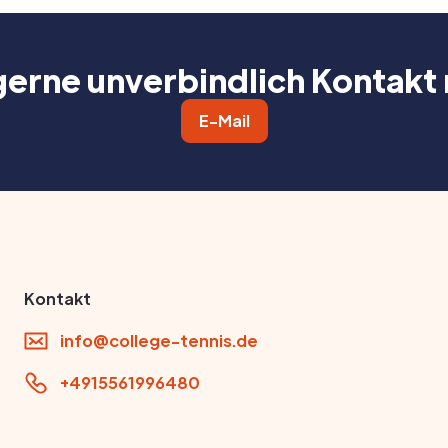
rne unverbindlich Kontakt m
E-Mail
Kontakt
info@college-tennis.de
+4915561996480