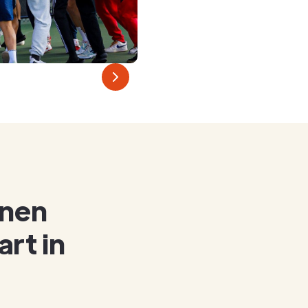
inen
rt in